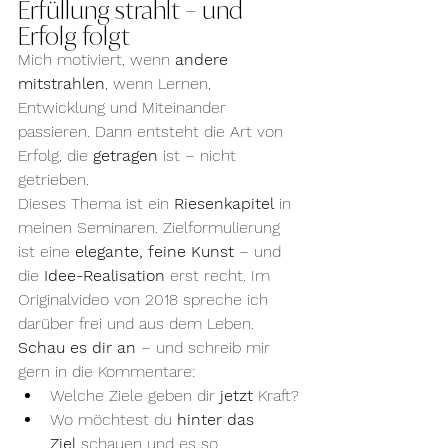
Erfüllung strahlt – und 
Erfolg folgt
Mich motiviert, wenn 
andere 
mitstrahlen
, wenn Lernen, 
Entwicklung und Miteinander 
passieren. Dann entsteht die Art von 
Erfolg, die 
getragen
 ist – nicht 
getrieben. 
Dieses Thema ist ein 
Riesenkapitel
 in 
meinen Seminaren. Zielformulierung 
ist eine 
elegante, feine Kunst
 – und 
die 
Idee-Realisation
 erst recht. Im 
Originalvideo von 2018 spreche ich 
darüber frei und aus dem Leben. 
Schau es dir an
 – und schreib mir 
gern in die Kommentare:
Welche Ziele geben dir 
jetzt
 Kraft?
Wo möchtest du 
hinter das 
Ziel
 schauen und es so 