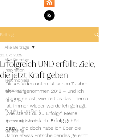
Beitrag
Alle Beiträge
23. Okt. 2025
Erfolgreich UND erfüllt: Ziele,
Alle Beiträge
Inspiration
die jetzt Kraft geben
Testimonials
Dieses Video unten ist schon 7 Jahre 
Business
alt – aufgenommen 2018 – und ich 
staune selbst, wie zeitlos das Thema 
Interview
ist. Immer wieder werde ich gefragt: 
Seminareindrücke
„Wie stehst du zu Erfolg?“ Meine 
Antwort ist einfach: 
Erfolg gehört 
upcoming events
dazu.
 Und doch habe ich über die 
Mentoring
Jahre etwas Entscheidendes gelernt: 