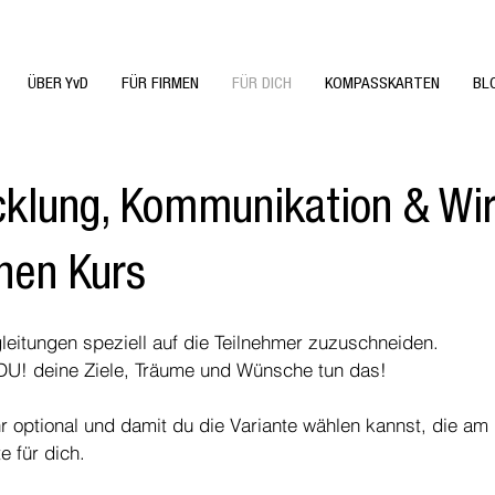
ÜBER YvD
FÜR FIRMEN
FÜR DICH
KOMPASSKARTEN
BL
cklung, Kommunikation & Wi
inen Kurs
egleitungen speziell auf die Teilnehmer zuzuschneiden.
- DU! deine Ziele, Träume und Wünsche tun das!
optional und damit du die Variante wählen kannst, die am id
te für dich.