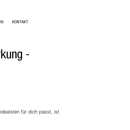
OG
KONTAKT
rkung -
ealsten für dich passt, ist