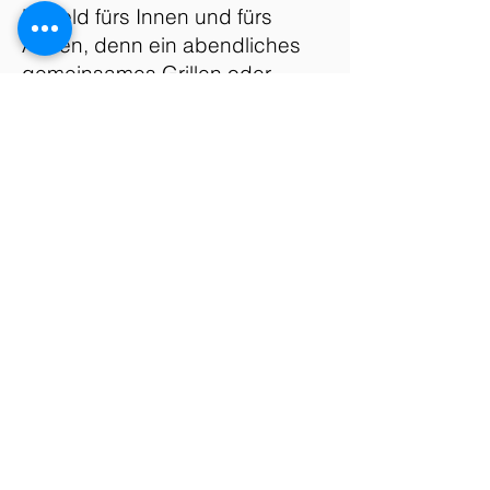
Umfeld fürs Innen und fürs
Außen, denn ein abendliches
gemeinsames Grillen oder
Kochen, darf dabei nicht fehlen.
Du gewinnst ein tieferes
Verständnis für dich selbst und
andere, stärkst deine
Verbindung zu dir, deinem
Umfeld und zur großen Idee
und lernst, nachhaltige
Veränderungen in deinem
Leben umzusetzen. Aktiviere
deine inneren Ressourcen und
entfalte dein volles Potenzial auf
deinem Weg der persönlichen
Entwicklung.
Last but not least lernst du an