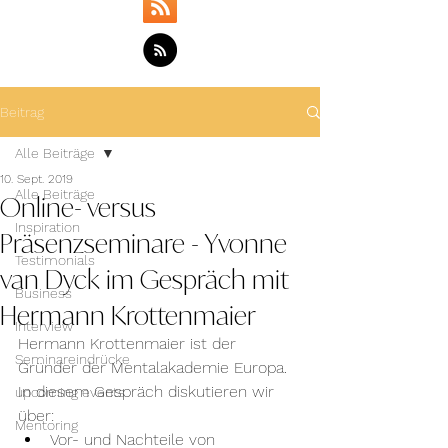
Beitrag
Alle Beiträge
10. Sept. 2019
Online- versus
Alle Beiträge
Inspiration
Präsenzseminare - Yvonne
Testimonials
van Dyck im Gespräch mit
Business
Hermann Krottenmaier
Interview
Hermann Krottenmaier ist der 
Seminareindrücke
Gründer der Mentalakademie Europa. 
In diesem Gespräch diskutieren wir 
upcoming events
über: 
Mentoring
Vor- und Nachteile von 