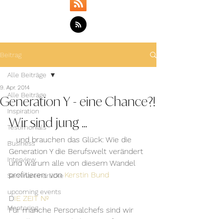
Beitrag
Alle Beiträge
9. Apr. 2014
Generation Y - eine Chance?!
Alle Beiträge
Inspiration
Wir sind jung …
Testimonials
… und brauchen das Glück: Wie die 
Business
Generation Y die Berufswelt verändert 
Interview
und warum alle von diesem Wandel 
profitieren. von 
Kerstin Bund 
Seminareindrücke
upcoming events
D
IE ZEIT Nº
Mentoring
Für manche Personalchefs sind wir 