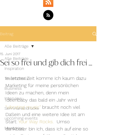
Beitrag
Alle Beiträge
15. Juni 2017
Sei so frei und gib dich frei ...
Alle Beiträge
Inspiration
In letzter Zeit komme ich kaum dazu 
Testimonials
Marketing für meine persönlichen 
Business
Ideen zu machen, denn mein 
Interview
Ideenbaby das bald ein Jahr wird 
"vibrating music"
 braucht noch viel 
Seminareindrücke
DaSein und eine weitere Idee ist am 
upcoming events
Start: 
Your Way Rocks. 
 Umso 
Mentoring
dankbarer bin ich, dass ich auf eine so 