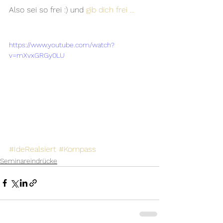
Also sei so frei :) und 
gib dich frei ... 
https://www.youtube.com/watch?
v=mXvxGRGy0LU
#IdeRealsiert
#Kompass
Seminareindrücke