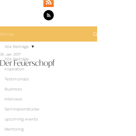
Beitrag
Alle Beiträge
30. Jan. 2017
Der Feuerschopf
Alle Beiträge
Inspiration
Testimonials
Business
Interview
Seminareindrücke
upcoming events
Mentoring