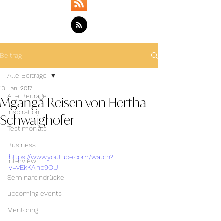
Beitrag
Alle Beiträge
13. Jan. 2017
Mganga Reisen von Hertha
Alle Beiträge
Inspiration
Schwaighofer
Testimonials
Business
https://www.youtube.com/watch?
Interview
v=vEkKAinb9QU
Seminareindrücke
upcoming events
Mentoring