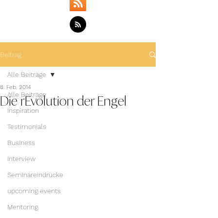
Beitrag
Alle Beiträge
8. Feb. 2014
Die rEvolution der Engel
Alle Beiträge
Inspiration
Testimonials
Business
Interview
Seminareindrücke
upcoming events
Mentoring