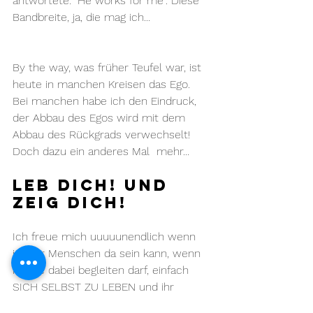
antwortete: "He works for me". Diese 
Bandbreite, ja, die mag ich...
By the way, was früher Teufel war, ist 
heute in manchen Kreisen das Ego. 
Bei manchen habe ich den Eindruck, 
der Abbau des Egos wird mit dem 
Abbau des Rückgrads verwechselt! 
Doch dazu ein anderes Mal  mehr...
Leb dich! und 
zeig dich!
Ich freue mich uuuuunendlich wenn 
ich für Menschen da sein kann, wenn 
ich sie dabei begleiten darf, einfach 
SICH SELBST ZU LEBEN und ihr 
Potential WAHR zu nehmen! Da bin ich 