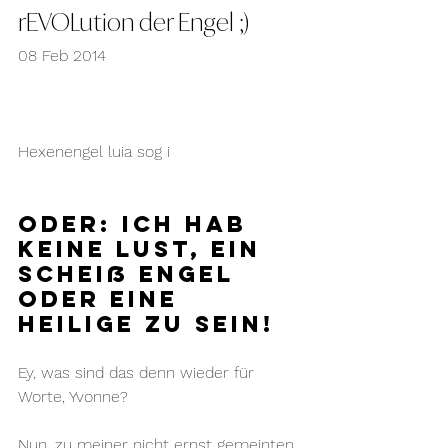
rEVOLution der Engel ;)
08 Feb 2014
Hexenengel luia sog i
oder: Ich hab 
keine Lust, ein 
scheiß Engel 
oder eine 
Heilige zu sein!
Ey, was sind das denn wieder für 
Worte, Yvonne?
Nun, zu meiner nicht ernst gemeinten 