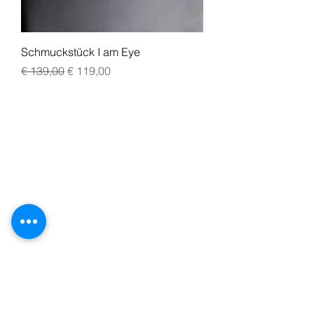
Schmuckstück I am Eye
Standardpreis
Sale-Preis
€ 139,00
€ 119,00