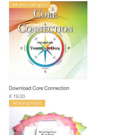
be your own guru
Download Core Connection
Preis
€ 19,00
Achtung frech!