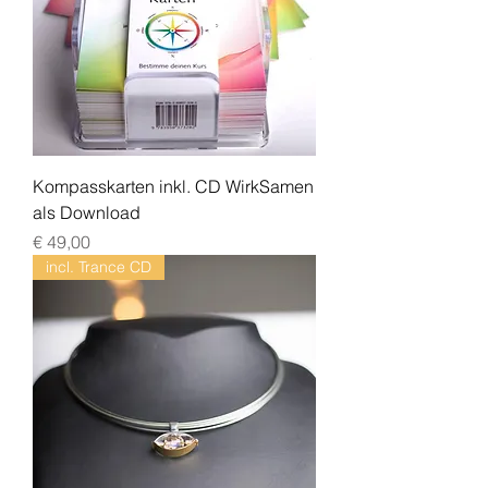
Kompasskarten inkl. CD WirkSamen
als Download
Preis
€ 49,00
incl. Trance CD