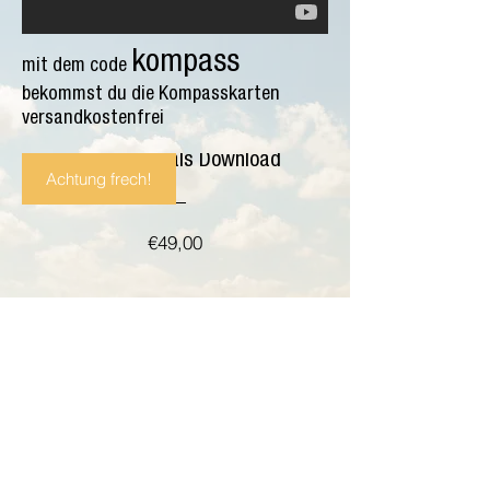
kompass
mit dem code
bekommst du die Kompasskarten
versandkostenfrei
Kompasskarten inkl. CD
WirkSamen als Download
Achtung frech!
Preis
€49,00
Ja, die mag ich