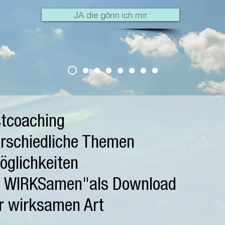
JA die gönn ich mir
stcoaching
erschiedliche Themen
öglichkeiten
ie WIRKSamen"als Download
er wirksamen Art