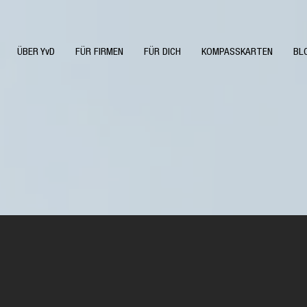
ÜBER YvD
FÜR FIRMEN
FÜR DICH
KOMPASSKARTEN
BL