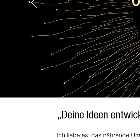
o
„Deine Ideen entwick
Ich liebe es, das nährende Umf