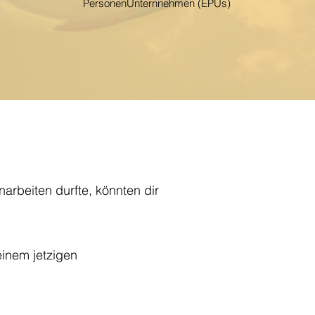
PersonenUnternnehmen (EPUs)
rbeiten durfte, könnten dir
einem jetzigen