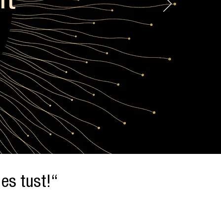
it
es tust!“
!